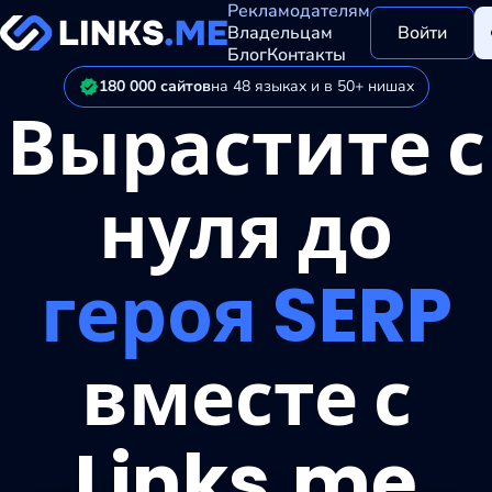
Рекламодателям
Владельцам
Войти
Блог
Контакты
180 000 сайтов
на 48 языках и в 50+ нишах
Вырастите с
нуля до
героя SERP
вместе с
Links.me