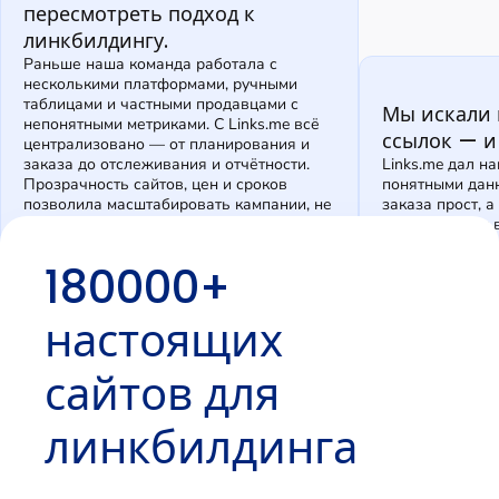
пересмотреть подход к
линкбилдингу.
Раньше наша команда работала с
несколькими платформами, ручными
таблицами и частными продавцами с
Мы искали 
непонятными метриками. С Links.me всё
ссылок — и
централизовано — от планирования и
заказа до отслеживания и отчётности.
Links.me дал н
Прозрачность сайтов, цен и сроков
понятными данн
позволила масштабировать кампании, не
заказа прост, 
теряя контроля над качеством.
как для наших 
Daniel Kovač
Soph
180000+
Head of SEO, GrowthPilot |
SEO Ma
growthpilot.io
настоящих
сайтов для
линкбилдинга