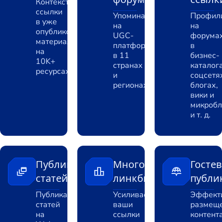
Контекстные
ссылки
Упоминания
Профил
в уже
на
на
опубликованных
UGC-
форумах
материалах
платформах
в
на
в 11
бизнес-
10K+
странах
каталога
ресурсах
и
соцсетя
регионах
блогах,
вики и
микробл
и т. д.
Публикация
Многоуровневый
Госте
статей
линкбилдинг
публи
Публикация
Усиливает
Эффект
статей
ваши
размещ
на
ссылки
контент