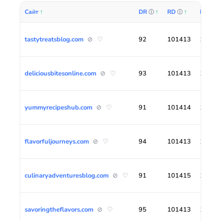
Сайт
↑
DR
↑
RD
↑
LD
↑
ⓘ
ⓘ
ⓘ
tastytreatsblog.com
⊘ ♡
92
101413
14136
deliciousbitesonline.com
⊘ ♡
93
101413
14135
yummyrecipeshub.com
⊘ ♡
91
101414
14135
flavorfuljourneys.com
⊘ ♡
94
101413
14135
culinaryadventuresblog.com
⊘ ♡
91
101415
14137
savoringtheflavors.com
⊘ ♡
95
101413
14135