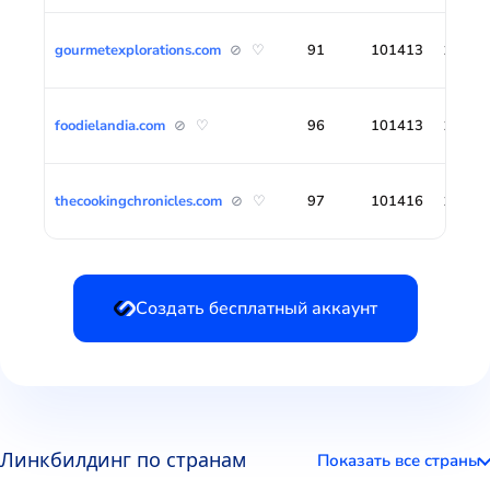
gourmetexplorations.com
⊘ ♡
91
101413
14138
foodielandia.com
⊘ ♡
96
101413
14135
thecookingchronicles.com
⊘ ♡
97
101416
14139
Создать бесплатный аккаунт
Линкбилдинг по странам
Показать все страны