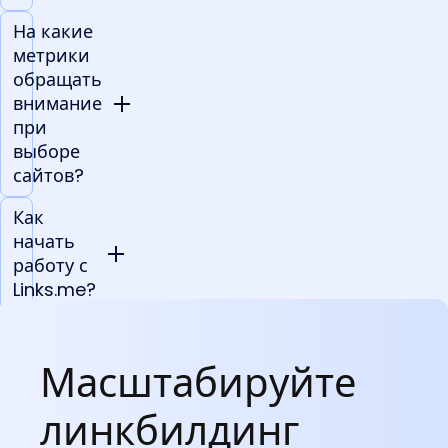
На какие
метрики
обращать
внимание
при
выборе
сайтов?
Как
начать
работу с
Links.me?
Гарантирует
ли Links.me,
Масштабируйте
что мою
ссылку не
линкбилдинг
удалят?