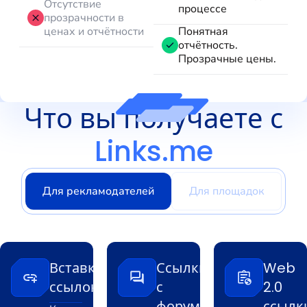
Отсутствие
процессе
прозрачности в
ценах и отчётности
Понятная
отчётность.
Прозрачные цены.
Что вы получаете с
Links.me
Для рекламодателей
Для площадок
Вставки
Ссылки
Web
ссылок
с
2.0
форумов
ссылк