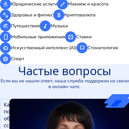
gavel
brush
Юридические услуги
Макияж и красота
fitness_center
currency_bitcoin
Здоровье и фитнес
Криптовалюта
beach_access
music_note
Путешествия
Музыка
smartphone
casino
Мобильные приложения
Ставки
smart_toy
dentistry
Искусственный интеллект (AI)
Стоматология
sports_soccer
Спорт
Частые вопросы
Если вы не нашли ответ, наша служба поддержки на связи
в онлайн-чате.
Как
получить
обратную
ссылку на