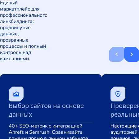
Единый
маркетплейс для
профессионального
линкбилдинга:
продвинутые
данные,
прозрачные
процессы и полный
контроль над
кампаниями.
Выбор сайтов на основе
Проверен
данных
реальны
40+ SEO-метрик с интеграцией
Настоящие 
Ahrefs и Semrush. Сравнивайте
аудиторией.
домены прямо в личном кабинете.
доменов, л