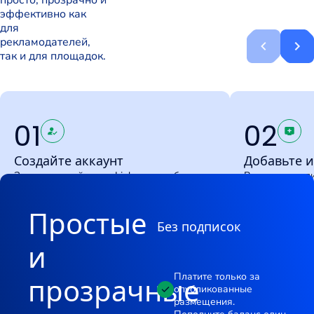
просто, прозрачно и
эффективно как
для
рекламодателей,
так и для площадок.
01
02
Создайте аккаунт
Добавьте 
Зарегистрируйтесь в Links.me, чтобы
Рекламодатели
получить доступ к маркетплейсу — будь
выбирают про
вы рекламодатель или владелец сайта.
размещения. 
Простые
домены в катал
Без подписок
и
Платите только за
прозрачные
опубликованные
размещения.