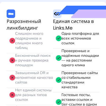
Разрозненный
Единая система в
линкбилдинг
Links.Me
Слишком много
Одна платформа для
подрядчиков и
всех источников
слишком много
ссылок
таблиц
Проверенные и
Бесконечный поиск
надёжные площадки
и ручная проверка
— на расстоянии
площадок
одного клика
Завышенный DR и
Проверенные сайты
непонятное качество
со стабильными
сайтов
стандартами
качества
Нет единой системы
для разных типов
Гостевые посты,
ссылок
вставки ссылок и
tier-ссылки в одном