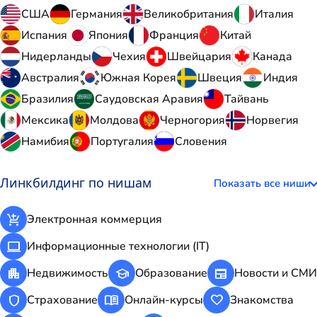
США
Германия
Великобритания
Италия
Испания
Япония
Франция
Китай
Нидерланды
Чехия
Швейцария
Канада
Австралия
Южная Корея
Швеция
Индия
Бразилия
Саудовская Аравия
Тайвань
Мексика
Молдова
Черногория
Норвегия
Намибия
Португалия
Словения
Линкбилдинг по нишам
Показать все ниши
add_shopping_cart
Электронная коммерция
computer
Информационные технологии (IT)
apartment
school
newspaper
Недвижимость
Образование
Новости и СМИ
shield
menu_book
favorite
Страхование
Онлайн-курсы
Знакомства