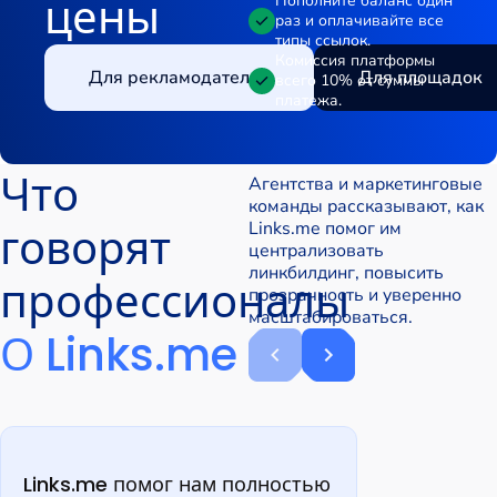
цены
Пополните баланс один
раз и оплачивайте все
типы ссылок.
Комиссия платформы
Для рекламодателей
Для площадок
всего 10% от суммы
платежа.
Что
Агентства и маркетинговые
команды рассказывают, как
Links.me помог им
говорят
централизовать
линкбилдинг, повысить
профессионалы
прозрачность и уверенно
масштабироваться.
О Links.me
Links.me помог нам полностью